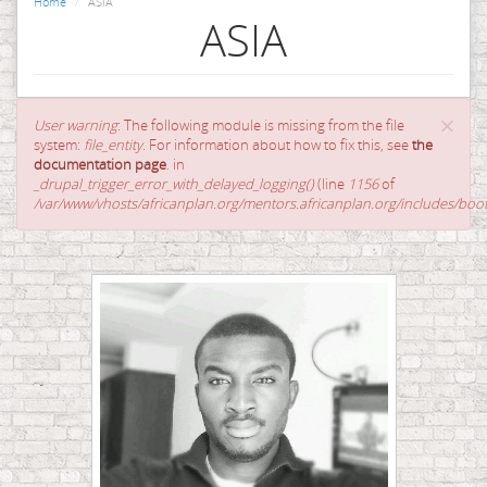
Home
ASIA
ASIA
×
Error
User warning
: The following module is missing from the file
message
system:
file_entity
. For information about how to fix this, see
the
documentation page
. in
_drupal_trigger_error_with_delayed_logging()
(line
1156
of
/var/www/vhosts/africanplan.org/mentors.africanplan.org/includes/boot